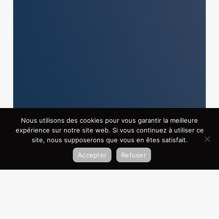
milliards
de
dollars
de
valorisation
après
un
méga-
investissement
de
SoftBank
Nous utilisons des cookies pour vous garantir la meilleure
expérience sur notre site web. Si vous continuez à utiliser ce
site, nous supposerons que vous en êtes satisfait.
Accepter
Refuser