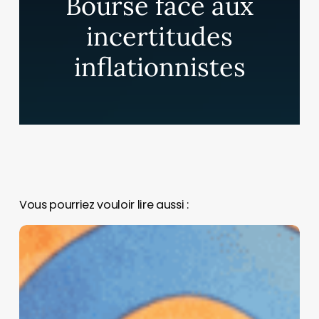
Bourse face aux
incertitudes
inflationnistes
Vous pourriez vouloir lire aussi :
Pourquoi
Meta
a
acheté
Manus
—