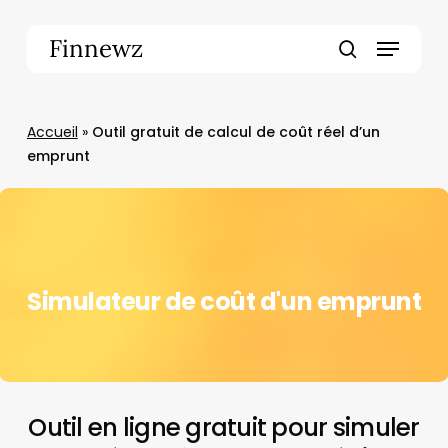
Skip
to
Menu
Finnewz
main
search
content
Accueil
»
Outil gratuit de calcul de coût réel d’un
emprunt
Simulateur de coût d'un emprunt
Outil en ligne gratuit pour simuler