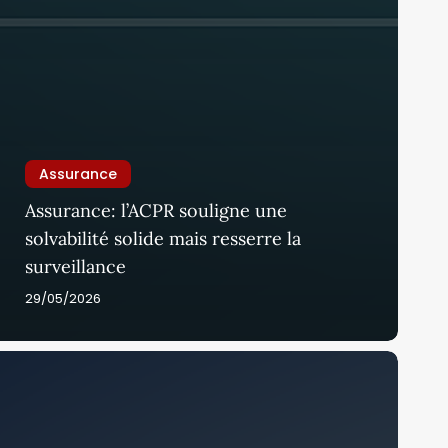
Assurance
Assurance: l’ACPR souligne une
solvabilité solide mais resserre la
surveillance
29/05/2026
ssurance
ie:
es
éserves