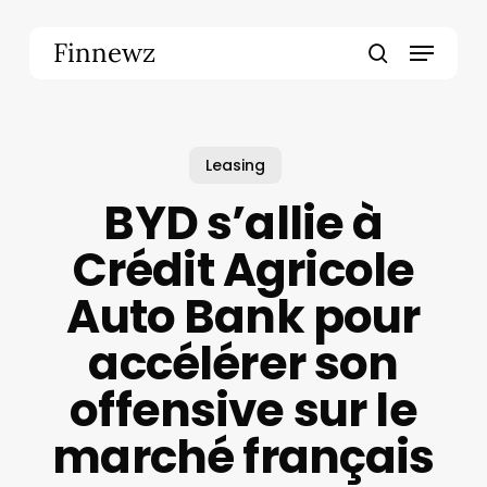
Skip
to
Menu
Finnewz
main
search
content
Leasing
BYD s’allie à
Crédit Agricole
Auto Bank pour
accélérer son
offensive sur le
marché français