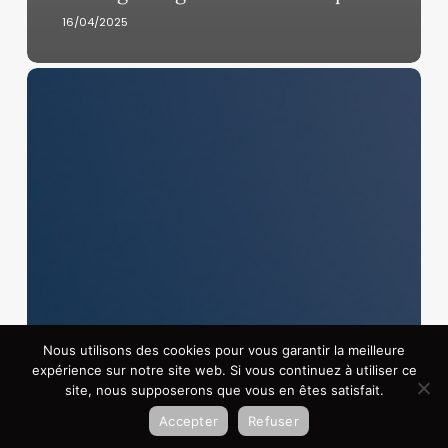
16/04/2025
OpenAI
atteint
300
milliards
de
dollars
de
valorisation
après
un
méga-
investissement
Nous utilisons des cookies pour vous garantir la meilleure
de
expérience sur notre site web. Si vous continuez à utiliser ce
SoftBank
site, nous supposerons que vous en êtes satisfait.
Accepter
Refuser