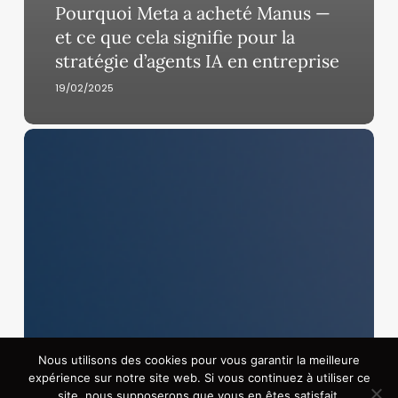
Pourquoi Meta a acheté Manus —
et ce que cela signifie pour la
stratégie d’agents IA en entreprise
19/02/2025
OpenAI
atteint
300
milliards
de
dollars
de
valorisation
après
un
méga-
Nous utilisons des cookies pour vous garantir la meilleure
investissement
expérience sur notre site web. Si vous continuez à utiliser ce
de
site, nous supposerons que vous en êtes satisfait.