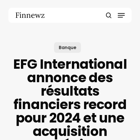
Skip
to
Menu
Finnewz
main
search
content
Banque
EFG International
annonce des
résultats
financiers record
pour 2024 et une
acquisition