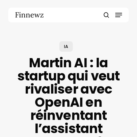
Skip
to
Menu
Finnewz
main
search
content
IA
Martin AI : la
startup qui veut
rivaliser avec
OpenAI en
réinventant
l’assistant