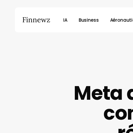
Skip
to
Finnewz
IA
Business
Aéronaut
main
content
Meta 
co
r