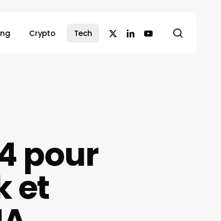
search
x-
linkedin
youtube
ing
Crypto
Tech
twitter
4 pour
 et
IA