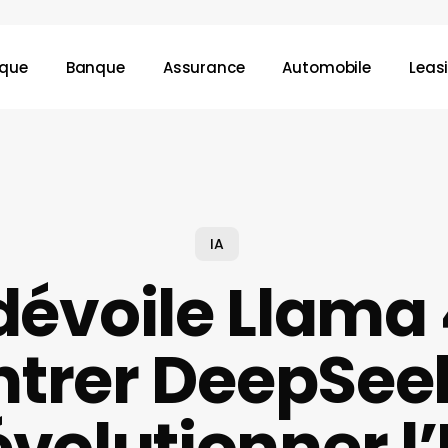
ique
Banque
Assurance
Automobile
Leas
IA
dévoile Llama 
ntrer DeepSeek
évolutionner l’