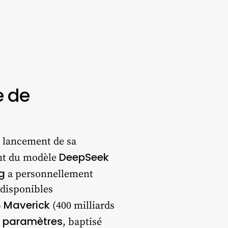
e de
le lancement de sa
DeepSeek
ant du modèle
g
a personnellement
 disponibles
 Maverick
(400 milliards
e paramètres
, baptisé