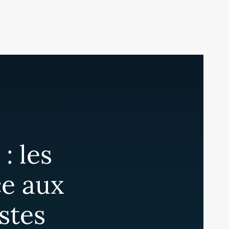
: les
ce aux
stes