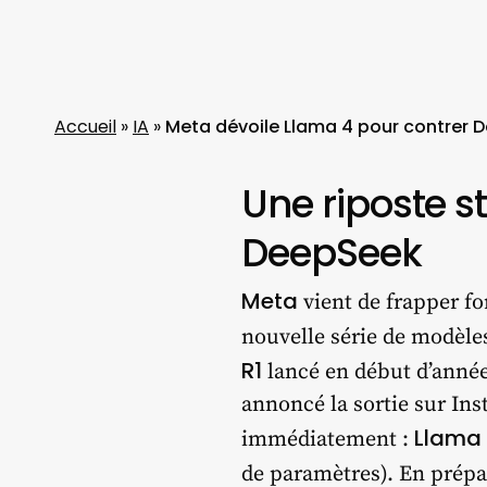
Accueil
»
IA
»
Meta dévoile Llama 4 pour contrer De
Une riposte s
DeepSeek
Meta
vient de frapper for
nouvelle série de modèl
R1
lancé en début d’année
annoncé la sortie sur In
Llama 
immédiatement :
de paramètres). En prépa