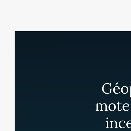
Géop
moteu
inc