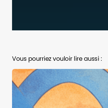
Vous pourriez vouloir lire aussi :
Pourquoi
Meta
a
acheté
Manus
—