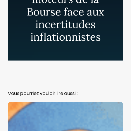
Bourse face aux
incertitudes
inflationnistes
Vous pourriez vouloir lire aussi :
Pourquoi
Meta
a
acheté