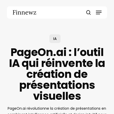
Skip
to
Menu
Finnewz
main
search
content
IA
PageOn.ai : l’outil
IA qui réinvente la
création de
présentations
visuelles
PageOn.ai révolutionne la création de présentations en