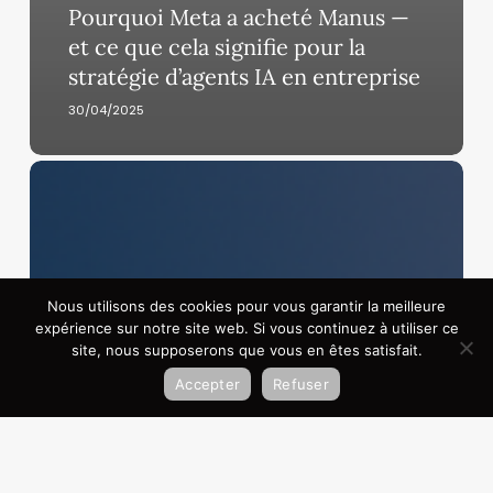
Pourquoi Meta a acheté Manus —
et ce que cela signifie pour la
stratégie d’agents IA en entreprise
30/04/2025
OpenAI
atteint
300
milliards
de
dollars
Nous utilisons des cookies pour vous garantir la meilleure
expérience sur notre site web. Si vous continuez à utiliser ce
de
site, nous supposerons que vous en êtes satisfait.
valorisation
après
Accepter
Refuser
un
méga-
investissement
de