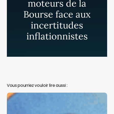
moteurs de la
Bourse face aux
incertitudes
inflationnistes
Vous pourriez vouloir lire aussi :
Pourquoi
Meta
a
acheté