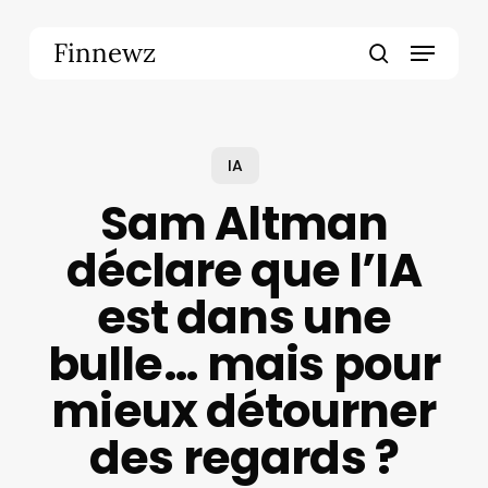
Skip
to
Menu
Finnewz
main
search
content
IA
Sam Altman
déclare que l’IA
est dans une
bulle… mais pour
mieux détourner
des regards ?