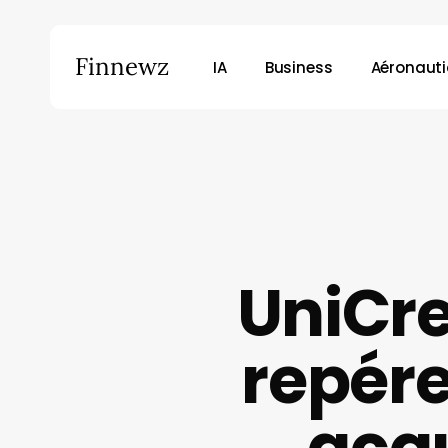
Skip
to
Finnewz
IA
Business
Aéronaut
main
content
UniCre
repére
acqu