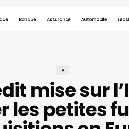
ique
Banque
Assurance
Automobile
Leas
IA
dit mise sur l’
r les petites f
isitions en E