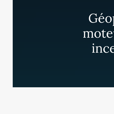
Géop
moteu
inc