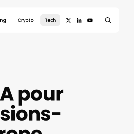
search
x-
linkedin
youtube
ing
Crypto
Tech
twitter
IA pour
usions-
urope