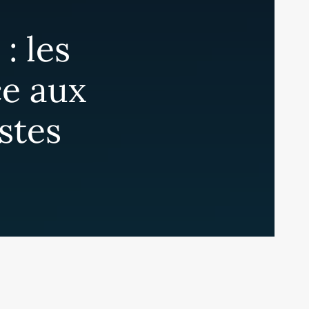
: les
ce aux
stes